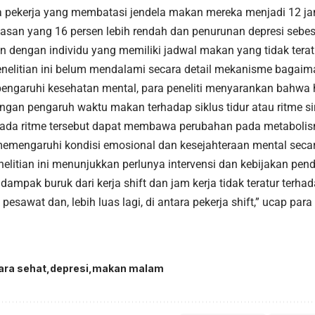
 pekerja yang membatasi jendela makan mereka menjadi 12 jam
masan yang 16 persen lebih rendah dan penurunan depresi sebes
n dengan individu yang memiliki jadwal makan yang tidak terat
nelitian ini belum mendalami secara detail mekanisme bagai
engaruhi
kesehatan
mental, para peneliti menyarankan bahwa 
ngan pengaruh waktu makan terhadap siklus tidur atau ritme si
da ritme tersebut dapat membawa perubahan pada metabolis
memengaruhi kondisi emosional dan kesejahteraan mental secar
elitian ini menunjukkan perlunya intervensi dan kebijakan p
ampak buruk dari kerja shift dan jam kerja tidak teratur terha
esawat dan, lebih luas lagi, di antara pekerja shift,” ucap para p
ara sehat
depresi
makan malam