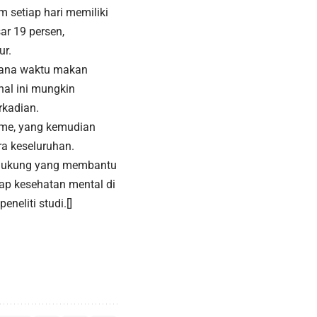
 setiap hari memiliki
ar 19 persen,
ur.
mana waktu makan
hal ini mungkin
rkadian.
me, yang kemudian
a keseluruhan.
endukung yang membantu
dap kesehatan mental di
eneliti studi.[]