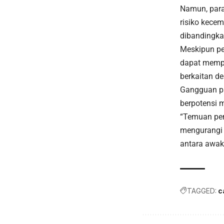
Namun, para
risiko kece
dibandingka
Meskipun pe
dapat memp
berkaitan de
Gangguan pa
berpotensi 
“Temuan pen
mengurangi d
antara awak p
TAGGED:
c