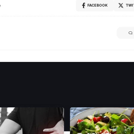
e
FACEBOOK
TWI