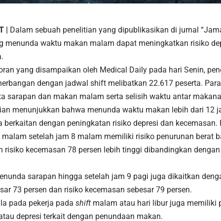
T |
Dalam sebuah penelitian yang dipublikasikan di jurnal “Ja
ng menunda waktu
makan malam
dapat meningkatkan risiko d
.
ran yang disampaikan oleh Medical Daily pada hari Senin, pene
nerbangan dengan jadwal shift melibatkan 22.617 peserta. Par
ta sarapan dan
makan malam
serta selisih waktu antar makana
itian menunjukkan bahwa menunda waktu makan lebih dari 12
 berkaitan dengan peningkatan risiko depresi dan kecemasan. P
malam setelah jam 8 malam memiliki risiko penurunan berat ba
dan risiko kecemasan 78 persen lebih tinggi dibandingkan denga
menunda sarapan hingga setelah jam 9 pagi juga dikaitkan deng
esar 73 persen dan risiko kecemasan sebesar 79 persen.
la pada pekerja pada
shift
malam atau hari libur juga memiliki 
tau depresi terkait dengan penundaan makan.