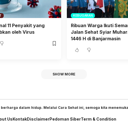
T
KEBUGARAN
al 11 Penyakit yang
Ribuan Warga Ikuti Sema
bkan oleh Virus
Jalan Sehat Syiar Muha
1446 H di Banjarmasin
SHOW MORE
 berharga dalam hidup. Melalui Cara Sehat ini, semoga kita menemukan
out Us
Kontak
Disclaimer
Pedoman Siber
Term & Condition