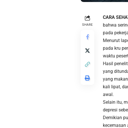
CARA SEHA
bahwa seri
SHARE
pada pekerja
Menurut lapo
pada kru pe
waktu peser
Hasil penel
yang ditunda
yang makan 
kali lipat, 
awal.
Selain itu, 
depresi seb
Demikian pu
kecemasan a