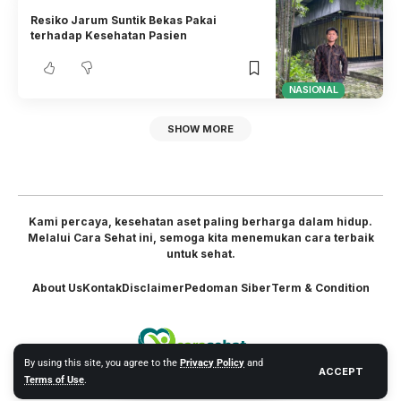
Resiko Jarum Suntik Bekas Pakai
terhadap Kesehatan Pasien
NASIONAL
SHOW MORE
Kami percaya, kesehatan aset paling berharga dalam hidup.
Melalui Cara Sehat ini, semoga kita menemukan cara terbaik
untuk sehat.
About Us
Kontak
Disclaimer
Pedoman Siber
Term & Condition
By using this site, you agree to the
Privacy Policy
and
ACCEPT
Terms of Use
.