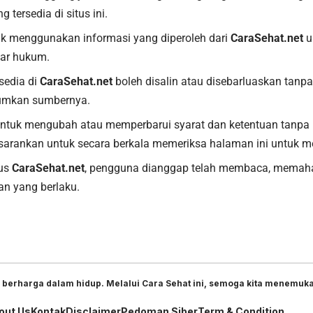
tersedia di situs ini.
k menggunakan informasi yang diperoleh dari
CaraSehat.net
u
gar hukum.
sedia di
CaraSehat.net
boleh disalin atau disebarluaskan tanpa 
umkan sumbernya.
ntuk mengubah atau memperbarui syarat dan ketentuan tanpa
arankan untuk secara berkala memeriksa halaman ini untuk m
tus
CaraSehat.net
, pengguna dianggap telah membaca, memaha
an yang berlaku.
 berharga dalam hidup. Melalui Cara Sehat ini, semoga kita menemukan
out Us
Kontak
Disclaimer
Pedoman Siber
Term & Condition