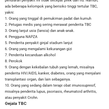
penularan penyakit ini tidak secepat pilek dan flu. Namun,
ada beberapa kelompok yang berisiko tinggi tertular TBC,
yakni:
1. Orang yang tinggal di pemukiman padat dan kumuh
2. Petugas medis yang sering merawat penderita TBC
3. Orang lanjut usia (lansia) dan anak-anak.
4. Pengguna NAPZA
5. Penderita penyakit ginjal stadium lanjut
6. Orang yang mengalami kekurangan gizi
7. Penderita kecanduan alkohol
8. Perokok
9. Orang dengan kekebalan tubuh yang lemah, misalnya
penderita HIV/AIDS, kanker, diabetes, orang yang menjalani
transplantasi organ, dan lain sebagainya.
10. Orang yang sedang dalam terapi obat imunosupresif,
misalnya penderita lupus, psoriasis, rheumatoid arthritis,
atau penyakit Crohn.
Gejala TBC