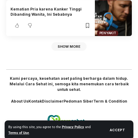
Kematian Pria karena Kanker Tinggi
Dibanding Wanita, Ini Sebabnya
PENYAKIT
SHOW MORE
Kami percaya, kesehatan aset paling berharga dalam hidup.
Melalui Cara Sehat ini, semoga kita menemukan cara terbaik
untuk sehat.
About Us
Kontak
Disclaimer
Pedoman Siber
Term & Condition
By using this site, you agree to the
Privacy Policy
and
ACCEPT
Terms of Use
.