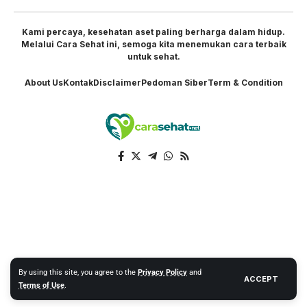
Kami percaya, kesehatan aset paling berharga dalam hidup.
Melalui Cara Sehat ini, semoga kita menemukan cara terbaik
untuk sehat.
About Us
Kontak
Disclaimer
Pedoman Siber
Term & Condition
By using this site, you agree to the
Privacy Policy
and
ACCEPT
Terms of Use
.