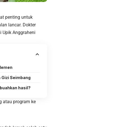
gat penting untuk
an lancar. Dokter
si Upik Anggraheni
plemen
 Gizi Seimbang
uahkan hasil?
ng atau program ke