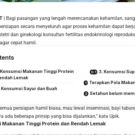
T |
Bagi pasangan yang tengah merencanakan
kehamilan
, san
ersiapan secara menyeluruh agar proses kehamilan dapat berjal
stetri dan ginekologi konsultan fertilitas endokrinologi reproduk
 agar cepat hamil.
tents
. Konsumsi Makanan Tinggi Protein
3. Konsumsi Su
endah Lemak
Terapkan Pola Makan
. Konsumsi Sayur dan Buah
Setahun belum memb
 semua persiapan hamil biasa, mau lewat inseminasi, bayi tabu
ya ada beberapa prinsip yang bisa dijalankan,” kata Upik.
i Makanan Tinggi Protein dan Rendah Lemak