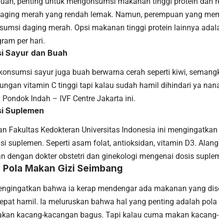
uan, penting untuk mengonsumsi makanan tinggi protein dan r
aging merah yang rendah lemak. Namun, perempuan yang memili
nsumsi daging merah. Opsi makanan tinggi protein lainnya ada
gram per hari.
i Sayur dan Buah
konsumsi sayur juga buah berwarna cerah seperti kiwi, semang
ngan vitamin C tinggi tapi kalau sudah hamil dihindari ya nana
S Pondok Indah – IVF Centre Jakarta ini.
si Suplemen
an Fakultas Kedokteran Universitas Indonesia ini mengingatkan
 suplemen. Seperti asam folat, antioksidan, vitamin D3. Alang
an dengan dokter obstetri dan ginekologi mengenai dosis supl
 Pola Makan Gizi Seimbang
engingatkan bahwa ia kerap mendengar ada makanan yang dise
cepat hamil. Ia meluruskan bahwa hal yang penting adalah pola
kan kacang-kacangan bagus. Tapi kalau cuma makan kacang-