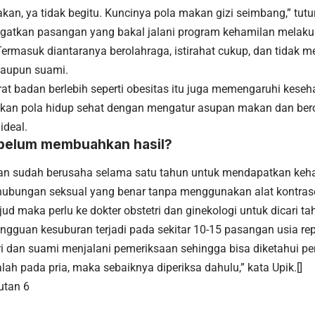
an, ya tidak begitu. Kuncinya pola makan gizi seimbang,” tutur
gatkan pasangan yang bakal jalani program kehamilan melaku
Termasuk diantaranya berolahraga, istirahat cukup, dan tidak me
 maupun suami.
erat badan berlebih seperti obesitas itu juga memengaruhi kese
lankan pola hidup sehat dengan mengatur asupan makan dan be
ideal.
belum membuahkan hasil?
an sudah berusaha selama satu tahun untuk mendapatkan keh
ubungan seksual yang benar tanpa menggunakan alat kontrase
ud maka perlu ke dokter obstetri dan ginekologi untuk dicari t
ngguan kesuburan terjadi pada sekitar 10-15 pasangan usia rep
ri dan suami menjalani pemeriksaan sehingga bisa diketahui pe
ah pada pria, maka sebaiknya diperiksa dahulu,” kata Upik.[]
utan 6