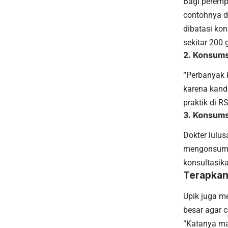
Bagi peremp
contohnya d
dibatasi ko
sekitar 200 
2. Konsums
“Perbanyak 
karena kandu
praktik di R
3. Konsum
Dokter lulus
mengonsumsi
konsultasik
Terapkan
Upik juga m
besar agar 
“Katanya ma