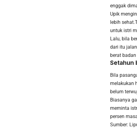
enggak dimak
Upik mengin
lebih sehat.
untuk istri
Lalu, bila b
dari itu ja
berat badan 
Setahun 
Bila pasang
melakukan h
belum terwuj
Biasanya ga
meminta ist
persen masal
Sumber:
Lip