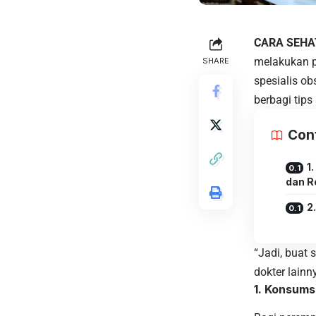
CARA SEHA
melakukan p
SHARE
spesialis ob
berbagi tips
Con
1
dan R
2
“Jadi, buat
dokter lainn
1. Konsums