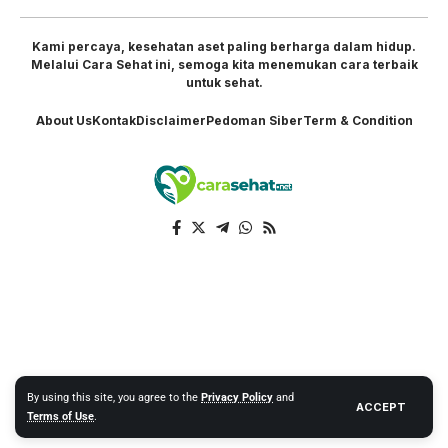
Kami percaya, kesehatan aset paling berharga dalam hidup.
Melalui Cara Sehat ini, semoga kita menemukan cara terbaik
untuk sehat.
About Us
Kontak
Disclaimer
Pedoman Siber
Term & Condition
By using this site, you agree to the
Privacy Policy
and
ACCEPT
Terms of Use
.