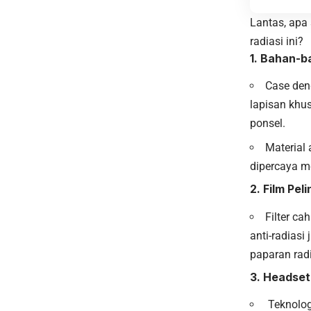
Lantas, apa 
radiasi ini?
1. Bahan-b
Case den
lapisan khu
ponsel.
Material
dipercaya mem
2. Film Pe
Filter ca
anti-radias
paparan radi
3. Headset
Teknolog