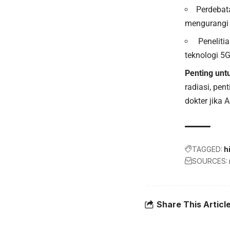
Perdebat
mengurangi 
Penelitia
teknologi 5
Penting unt
radiasi, pe
dokter jika 
TAGGED:
h
SOURCES:
Share This Articl