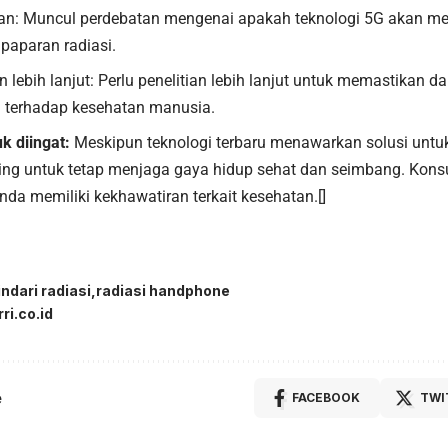
an: Muncul perdebatan mengenai apakah teknologi 5G akan me
paparan radiasi.
n lebih lanjut: Perlu penelitian lebih lanjut untuk memastikan 
G terhadap kesehatan manusia.
uk diingat:
Meskipun teknologi terbaru menawarkan solusi unt
nting untuk tetap menjaga gaya hidup sehat dan seimbang. Kons
Anda memiliki kekhawatiran terkait kesehatan.[]
indari radiasi
radiasi handphone
rri.co.id
e
FACEBOOK
TWI