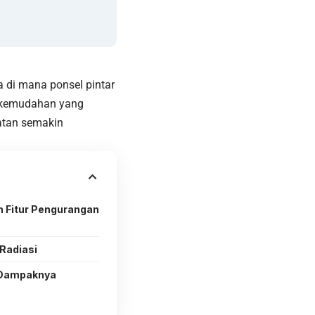
 di mana ponsel pintar
ik kemudahan yang
atan
semakin
 Fitur Pengurangan
 Radiasi
n Dampaknya