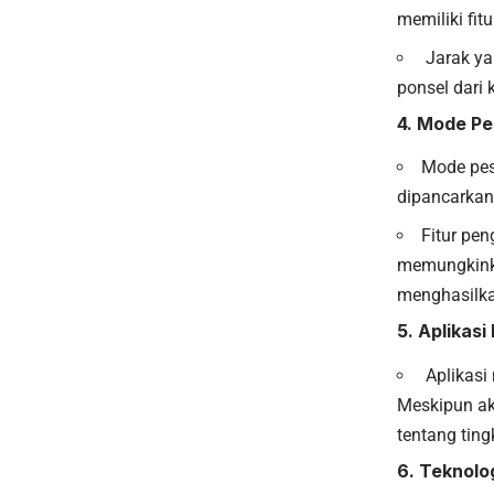
memiliki fit
Jarak ya
ponsel dari 
4. Mode Pe
Mode pes
dipancarkan
Fitur pen
memungkinka
menghasilka
5. Aplikasi
Aplikasi 
Meskipun ak
tentang ting
6. Teknol