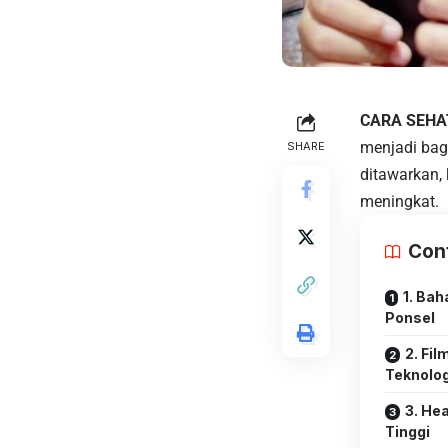
CARA SEHA
menjadi bag
SHARE
ditawarkan,
meningkat.
Con
1. Ba
Ponsel
2. Fi
Teknolog
3. He
Tinggi