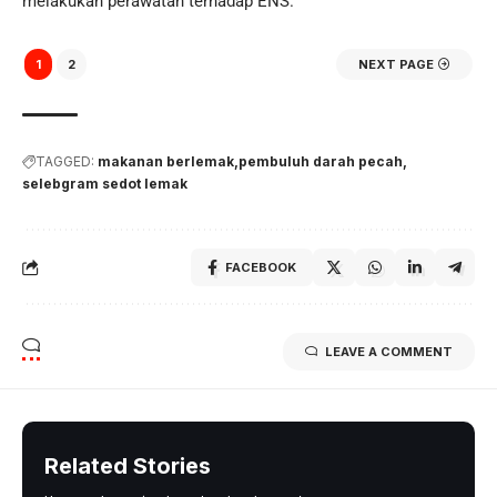
melakukan perawatan terhadap ENS.
1
2
NEXT PAGE
TAGGED:
makanan berlemak
pembuluh darah pecah
selebgram sedot lemak
FACEBOOK
LEAVE A COMMENT
Related Stories