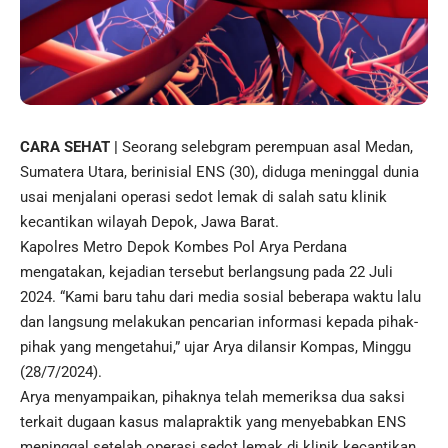
CARA SEHAT |
Seorang selebgram perempuan asal Medan,
Sumatera Utara, berinisial ENS (30), diduga meninggal dunia
usai menjalani operasi sedot lemak di salah satu
klinik
kecantikan
wilayah Depok, Jawa Barat.
Kapolres Metro Depok Kombes Pol Arya Perdana
mengatakan, kejadian tersebut berlangsung pada 22 Juli
2024. “Kami baru tahu dari
media sosial
beberapa waktu lalu
dan langsung melakukan pencarian informasi kepada pihak-
pihak yang mengetahui,” ujar Arya dilansir Kompas, Minggu
(28/7/2024).
Arya menyampaikan, pihaknya telah memeriksa dua saksi
terkait dugaan kasus malapraktik yang menyebabkan ENS
meninggal setelah operasi sedot lemak di klinik kecantikan