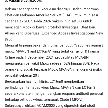
3. Vaksin ACAM2000.
Vaksin cacar generasi kedua ini disetujui Badan Pengawas
Obat dan Makanan Amerika Serikat (FDA) untuk imunisasi
cacar sejak 2007. Pada 2024, vaksin ini disetujui untuk
mencegah Mpox di bawah protokol Investigasi Obat Baru
Akses yang Diperluas (Expanded Access Investigational New
Drug).
Menurut tinjauan pakar dari jurnal berjudul, “Vaccines against
mpox: MVA-BN and LC16m8” yang terbit di Taylor & Francis
Online pada 1 September 2024, probabilitas MVA-BN
menurunkan penyakit Mpox sebesar 62% hingga 85%. Pada
orang yang sudah terpapar Mpox, MVA-BN mengurangi risiko
penyakit sebesar 20%.
Berdasarkan hasil uji klinis, LC16m8 memberikan
perlindungan terhadap virus Mpox. MVA-BN dan LC16m8
secara konsisten mengembangkan respons antibodi penetral
terhadap orthopoxvirus, termasuk Clade I MPXV.
Selanjutnya, efikasi ACAM2000 yang diperoleh dari studi