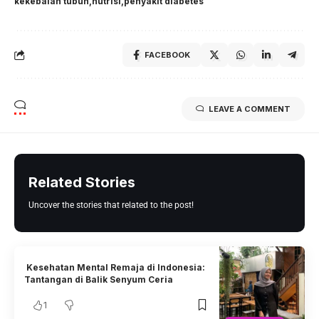
kekebalan tubuh
nutrisi
penyakit diabetes
FACEBOOK
LEAVE A COMMENT
Related Stories
Uncover the stories that related to the post!
Kesehatan Mental Remaja di Indonesia:
Tantangan di Balik Senyum Ceria
1