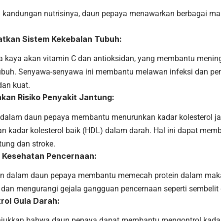
 kandungan nutrisinya, daun pepaya menawarkan berbagai man
atkan Sistem Kekebalan Tubuh:
 kaya akan vitamin C dan antioksidan, yang membantu menin
ubuh. Senyawa-senyawa ini membantu melawan infeksi dan pen
dan kuat.
kan Risiko Penyakit Jantung:
 dalam daun pepaya membantu menurunkan kadar kolesterol ja
n kadar kolesterol baik (HDL) dalam darah. Hal ini dapat mem
tung dan stroke.
a Kesehatan Pencernaan:
in dalam daun pepaya membantu memecah protein dalam mak
 dan mengurangi gejala gangguan pencernaan seperti sembelit
rol Gula Darah:
jukkan bahwa daun pepaya dapat membantu mengontrol kadar