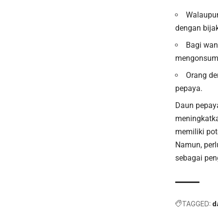
Walaupun
dengan bijak
Bagi wan
mengonsums
Orang de
pepaya.
Daun pepaya
meningkatka
memiliki pot
Namun, perl
sebagai peng
TAGGED:
d