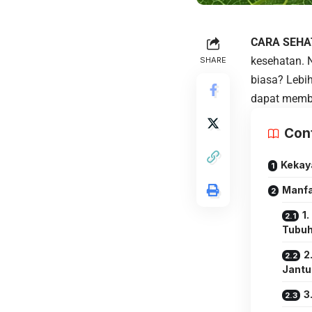
CARA SEHA
kesehatan.
SHARE
biasa? Lebi
dapat memb
Con
Kekay
Manfa
1
Tubuh
2
Jantu
3