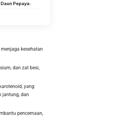
 Daun Pepaya:
uk menjaga kesehatan
ium, dan zat besi,
karotenoid, yang
 jantung, dan
embantu pencernaan,