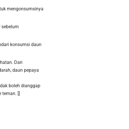
untuk mengonsumsinya
r sebelum
indari konsumsi daun
hatan. Dari
darah, daun pepaya
tidak boleh dianggap
 teman. []