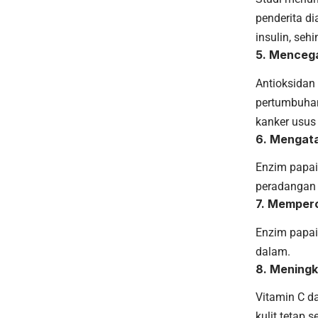
penderita d
insulin, se
5. Menceg
Antioksidan
pertumbuha
kanker usus 
6. Mengata
Enzim papai
peradangan 
7. Memper
Enzim papai
dalam.
8. Meningk
Vitamin C d
kulit tetap 