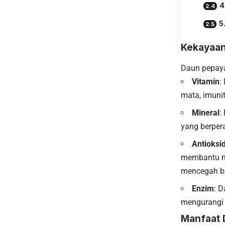
4
5
Kekayaan
Daun pepaya
Vitamin
:
mata, imuni
Mineral
:
yang berper
Antioksi
membantu me
mencegah be
Enzim
: 
mengurangi
Manfaat 