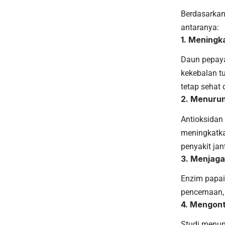
Berdasarkan
antaranya:
1. Meningk
Daun pepaya
kekebalan t
tetap sehat 
2. Menurun
Antioksidan
meningkatka
penyakit jan
3. Menjag
Enzim papa
pencernaan,
4. Mengont
Studi menun