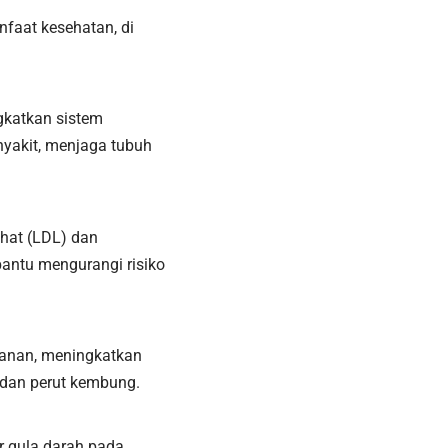
faat kesehatan, di
gkatkan sistem
yakit, menjaga tubuh
hat (LDL) dan
bantu mengurangi risiko
anan, meningkatkan
 dan perut kembung.
 gula darah pada