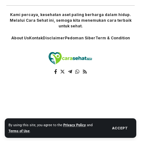
Kami percaya, kesehatan aset paling berharga dalam hidup.
Melalui Cara Sehat ini, semoga kita menemukan cara terbaik
untuk sehat.
About Us
Kontak
Disclaimer
Pedoman Siber
Term & Condition
By using this site, you agree to the
Privacy Policy
and
ACCEPT
Terms of Use
.