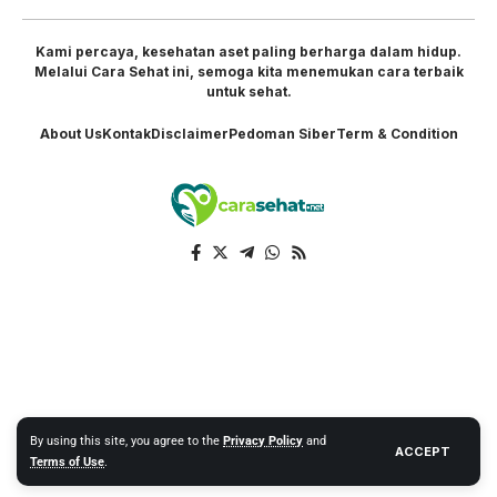
Kami percaya, kesehatan aset paling berharga dalam hidup.
Melalui Cara Sehat ini, semoga kita menemukan cara terbaik
untuk sehat.
About Us
Kontak
Disclaimer
Pedoman Siber
Term & Condition
By using this site, you agree to the
Privacy Policy
and
ACCEPT
Terms of Use
.