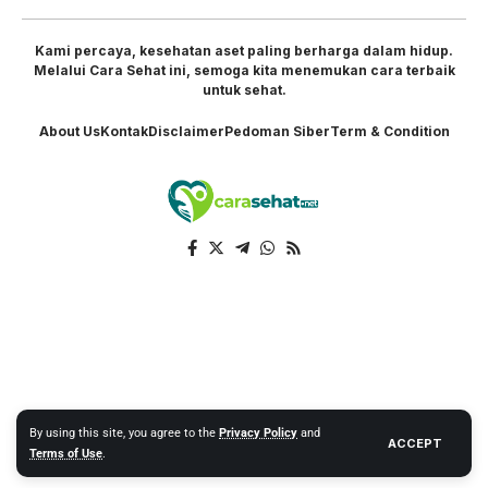
Kami percaya, kesehatan aset paling berharga dalam hidup.
Melalui Cara Sehat ini, semoga kita menemukan cara terbaik
untuk sehat.
About Us
Kontak
Disclaimer
Pedoman Siber
Term & Condition
By using this site, you agree to the
Privacy Policy
and
ACCEPT
Terms of Use
.