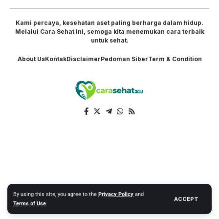
Kami percaya, kesehatan aset paling berharga dalam hidup.
Melalui Cara Sehat ini, semoga kita menemukan cara terbaik
untuk sehat.
About Us
Kontak
Disclaimer
Pedoman Siber
Term & Condition
By using this site, you agree to the
Privacy Policy
and
ACCEPT
Terms of Use
.