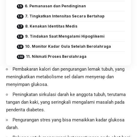
6. Pemanasan dan Pendinginan
7. Tingkatkan Intensitas Secara Bertahap
8. Kenakan Identitas Medis
9. Tindakan Saat Mengalami Hipoglikemi
10. Monitor Kadar Gula Setelah Berolahraga
11. Nikmati Proses Berolahraga
Pembakaran kalori dan pengurangan lemak tubuh, yang
meningkatkan metabolisme sel dalam menyerap dan
menyimpan glukosa.
Peningkatan sirkulasi darah ke anggota tubuh, terutama
tangan dan kaki, yang seringkali mengalami masalah pada
penderita diabetes.
Pengurangan stres yang bisa menaikkan kadar glukosa
darah.