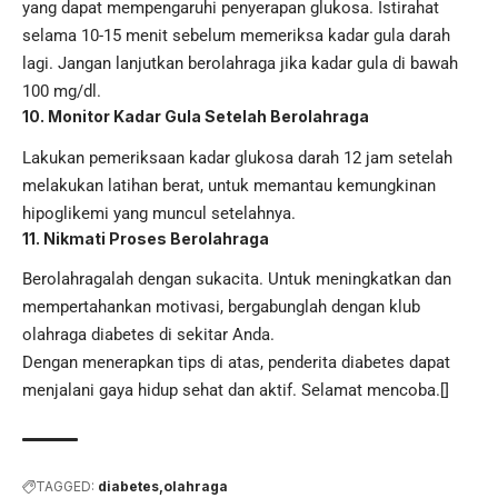
yang dapat mempengaruhi penyerapan glukosa. Istirahat
selama 10-15 menit sebelum memeriksa kadar gula darah
lagi. Jangan lanjutkan berolahraga jika kadar gula di bawah
100 mg/dl.
10. Monitor Kadar Gula Setelah Berolahraga
Lakukan pemeriksaan kadar glukosa darah 12 jam setelah
melakukan latihan berat, untuk memantau kemungkinan
hipoglikemi yang muncul setelahnya.
11. Nikmati Proses Berolahraga
Berolahragalah dengan sukacita. Untuk meningkatkan dan
mempertahankan motivasi, bergabunglah dengan klub
olahraga diabetes di sekitar Anda.
Dengan menerapkan tips di atas, penderita diabetes dapat
menjalani gaya hidup sehat dan aktif. Selamat mencoba.[]
TAGGED:
diabetes
olahraga