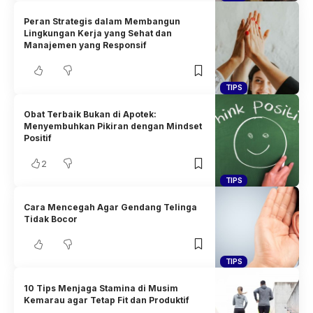
Peran Strategis dalam Membangun
Lingkungan Kerja yang Sehat dan
Manajemen yang Responsif
TIPS
Obat Terbaik Bukan di Apotek:
Menyembuhkan Pikiran dengan Mindset
Positif
2
TIPS
Cara Mencegah Agar Gendang Telinga
Tidak Bocor
TIPS
10 Tips Menjaga Stamina di Musim
Kemarau agar Tetap Fit dan Produktif