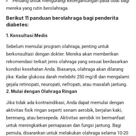
Peluang untuk mengurangi ketergantungan pada obat bagi
mereka yang rutin berolahraga.
Berikut 11 panduan berolahraga bagi penderita
diabetes:
1. Konsultasi Medis
Sebelum memulai program olahraga, penting untuk
berkonsultasi dengan dokter. Mereka akan memberikan
rekomendasi terkait jenis olahraga yang sesuai berdasarkan
kondisi kesehatan Anda. Biasanya, olahraga akan dilarang
jika: Kadar glukosa darah melebihi 250 mg/dl dan mengalami
gejala retinopati, neuropati, nefropati, atau masalah jantung.
2. Mulai dengan Olahraga Ringan
Jika tidak ada kontraindikasi, Anda dapat memulai dengan
aktivitas fisik ringan seperti senam aerobik, berjalan kaki,
berenang, atau bersepeda. Aktivitas aerobik ini bermanfaat
untuk meningkatkan pernapasan dan fungsi
jantung
. Bagi
pemula, disarankan untuk melakukan olahraga selama 10-20