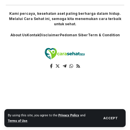
Kami percaya, kesehatan aset paling berharga dalam hidup.
Melalui Cara Sehat ini, semoga kita menemukan cara terbaik
untuk sehat.
About Us
Kontak
Disclaimer
Pedoman Siber
Term & Condition
By using this site, you agree to the
Privacy Policy
and
ACCEPT
Terms of Use
.