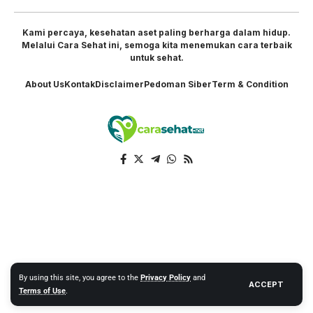
Kami percaya, kesehatan aset paling berharga dalam hidup.
Melalui Cara Sehat ini, semoga kita menemukan cara terbaik
untuk sehat.
About Us
Kontak
Disclaimer
Pedoman Siber
Term & Condition
By using this site, you agree to the
Privacy Policy
and
ACCEPT
Terms of Use
.