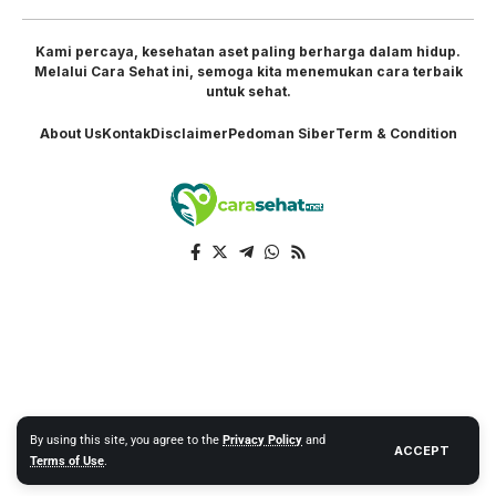
Kami percaya, kesehatan aset paling berharga dalam hidup.
Melalui Cara Sehat ini, semoga kita menemukan cara terbaik
untuk sehat.
About Us
Kontak
Disclaimer
Pedoman Siber
Term & Condition
By using this site, you agree to the
Privacy Policy
and
ACCEPT
Terms of Use
.