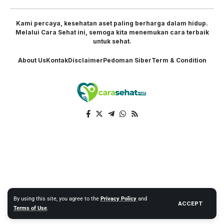
Kami percaya, kesehatan aset paling berharga dalam hidup.
Melalui Cara Sehat ini, semoga kita menemukan cara terbaik
untuk sehat.
About Us
Kontak
Disclaimer
Pedoman Siber
Term & Condition
By using this site, you agree to the
Privacy Policy
and
ACCEPT
Terms of Use
.