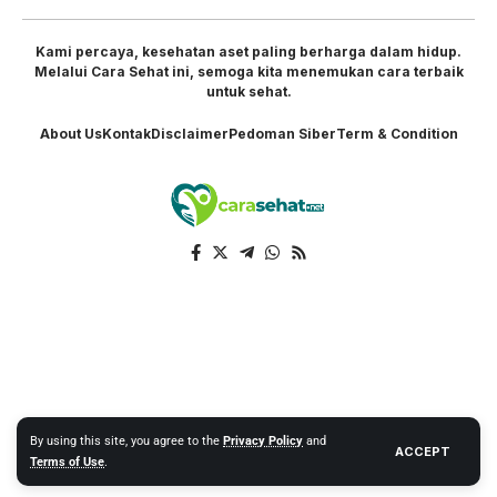
Kami percaya, kesehatan aset paling berharga dalam hidup.
Melalui Cara Sehat ini, semoga kita menemukan cara terbaik
untuk sehat.
About Us
Kontak
Disclaimer
Pedoman Siber
Term & Condition
By using this site, you agree to the
Privacy Policy
and
ACCEPT
Terms of Use
.