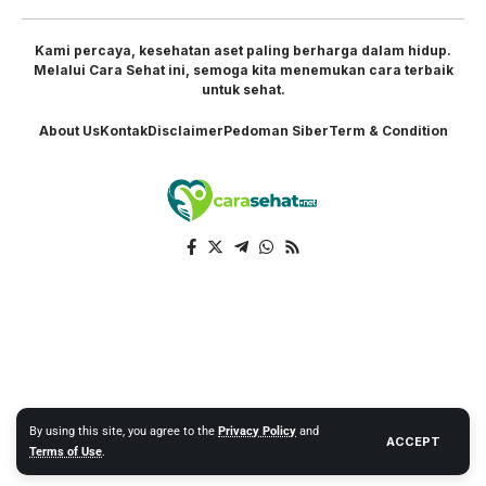
Kami percaya, kesehatan aset paling berharga dalam hidup.
Melalui Cara Sehat ini, semoga kita menemukan cara terbaik
untuk sehat.
About Us
Kontak
Disclaimer
Pedoman Siber
Term & Condition
By using this site, you agree to the
Privacy Policy
and
ACCEPT
Terms of Use
.