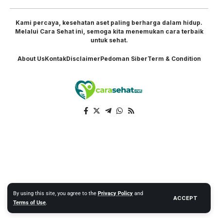
Kami percaya, kesehatan aset paling berharga dalam hidup.
Melalui Cara Sehat ini, semoga kita menemukan cara terbaik
untuk sehat.
About Us
Kontak
Disclaimer
Pedoman Siber
Term & Condition
By using this site, you agree to the
Privacy Policy
and
ACCEPT
Terms of Use
.