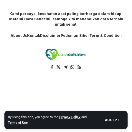
Kami percaya, kesehatan aset paling berharga dalam hidup.
Melalui Cara Sehat ini, semoga kita menemukan cara terbaik
untuk sehat.
About Us
Kontak
Disclaimer
Pedoman Siber
Term & Condition
By using this site, you agree to the
Privacy Policy
and
ACCEPT
Terms of Use
.