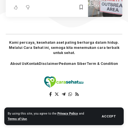
Kami percaya, kesehatan aset paling berharga dalam hidup.
Melalui Cara Sehat ini, semoga kita menemukan cara terbaik
untuk sehat.
About Us
Kontak
Disclaimer
Pedoman Siber
Term & Condition
By using this site, you agree to the
Privacy Policy
and
ACCEPT
Terms of Use
.