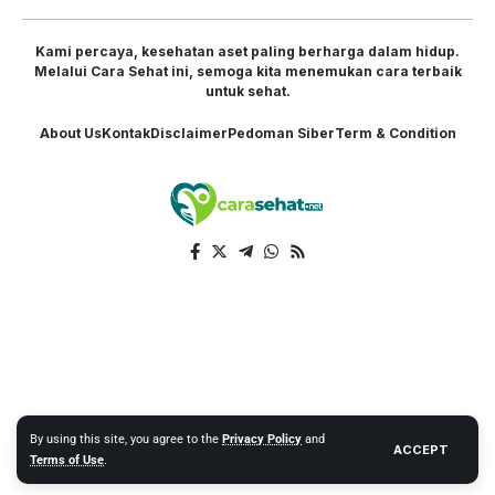
Kami percaya, kesehatan aset paling berharga dalam hidup.
Melalui Cara Sehat ini, semoga kita menemukan cara terbaik
untuk sehat.
About Us
Kontak
Disclaimer
Pedoman Siber
Term & Condition
By using this site, you agree to the
Privacy Policy
and
ACCEPT
Terms of Use
.