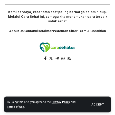
Kami percaya, kesehatan aset paling berharga dalam hidup.
Melalui Cara Sehat ini, semoga kita menemukan cara terbaik
untuk sehat.
About Us
Kontak
Disclaimer
Pedoman Siber
Term & Condition
By using this site, you agree to the
Privacy Policy
and
ACCEPT
Terms of Use
.