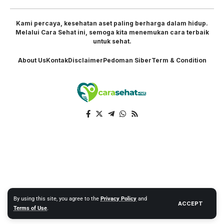
Kami percaya, kesehatan aset paling berharga dalam hidup.
Melalui Cara Sehat ini, semoga kita menemukan cara terbaik
untuk sehat.
About Us
Kontak
Disclaimer
Pedoman Siber
Term & Condition
By using this site, you agree to the
Privacy Policy
and
ACCEPT
Terms of Use
.