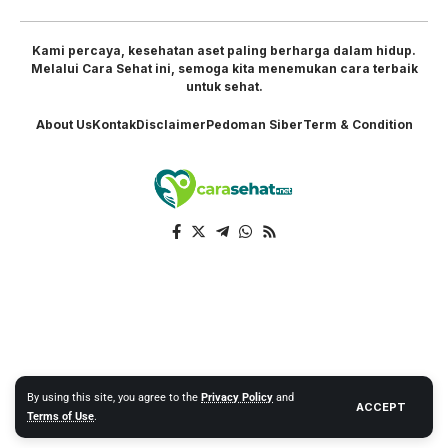
Kami percaya, kesehatan aset paling berharga dalam hidup.
Melalui Cara Sehat ini, semoga kita menemukan cara terbaik
untuk sehat.
About Us
Kontak
Disclaimer
Pedoman Siber
Term & Condition
By using this site, you agree to the
Privacy Policy
and
ACCEPT
Terms of Use
.