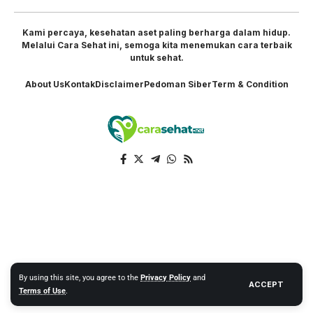
Kami percaya, kesehatan aset paling berharga dalam hidup.
Melalui Cara Sehat ini, semoga kita menemukan cara terbaik
untuk sehat.
About Us
Kontak
Disclaimer
Pedoman Siber
Term & Condition
By using this site, you agree to the
Privacy Policy
and
ACCEPT
Terms of Use
.