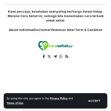
Kami percaya, kesehatan aset paling berharga dalam hidup.
Melalui Cara Sehat ini, semoga kita menemukan cara terbaik
untuk sehat.
About Us
Kontak
Disclaimer
Pedoman Siber
Term & Condition
By using this site, you agree to the
Privacy Policy
and
ACCEPT
Terms of Use
.