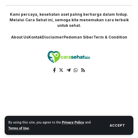
Kami percaya, kesehatan aset paling berharga dalam hidup.
Melalui Cara Sehat ini, semoga kita menemukan cara terbaik
untuk sehat.
About Us
Kontak
Disclaimer
Pedoman Siber
Term & Condition
By using this site, you agree to the
Privacy Policy
and
ACCEPT
Terms of Use
.