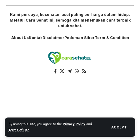
Kami percaya, kesehatan aset paling berharga dalam hidup.
Melalui Cara Sehat ini, semoga kita menemukan cara terbaik
untuk sehat.
About Us
Kontak
Disclaimer
Pedoman Siber
Term & Condition
By using this site, you agree to the
Privacy Policy
and
ACCEPT
Terms of Use
.