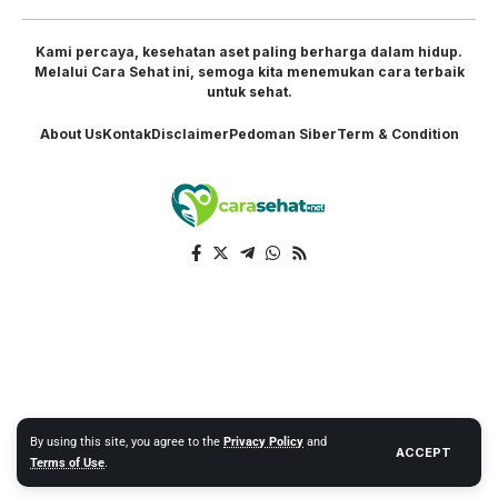
Kami percaya, kesehatan aset paling berharga dalam hidup.
Melalui Cara Sehat ini, semoga kita menemukan cara terbaik
untuk sehat.
About Us
Kontak
Disclaimer
Pedoman Siber
Term & Condition
By using this site, you agree to the
Privacy Policy
and
ACCEPT
Terms of Use
.