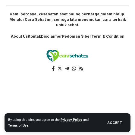
Kami percaya, kesehatan aset paling berharga dalam hidup.
Melalui Cara Sehat ini, semoga kita menemukan cara terbaik
untuk sehat.
About Us
Kontak
Disclaimer
Pedoman Siber
Term & Condition
By using this site, you agree to the
Privacy Policy
and
ACCEPT
Terms of Use
.