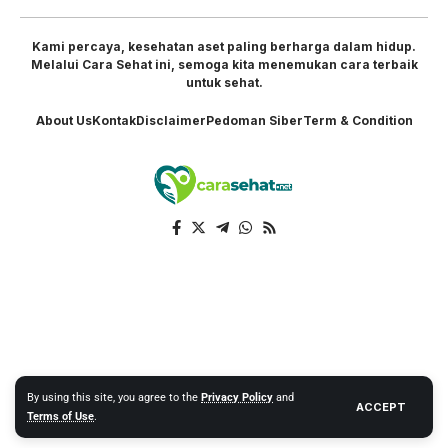
Kami percaya, kesehatan aset paling berharga dalam hidup.
Melalui Cara Sehat ini, semoga kita menemukan cara terbaik
untuk sehat.
About Us
Kontak
Disclaimer
Pedoman Siber
Term & Condition
By using this site, you agree to the
Privacy Policy
and
ACCEPT
Terms of Use
.