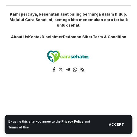
Kami percaya, kesehatan aset paling berharga dalam hidup.
Melalui Cara Sehat ini, semoga kita menemukan cara terbaik
untuk sehat.
About Us
Kontak
Disclaimer
Pedoman Siber
Term & Condition
By using this site, you agree to the
Privacy Policy
and
ACCEPT
Terms of Use
.