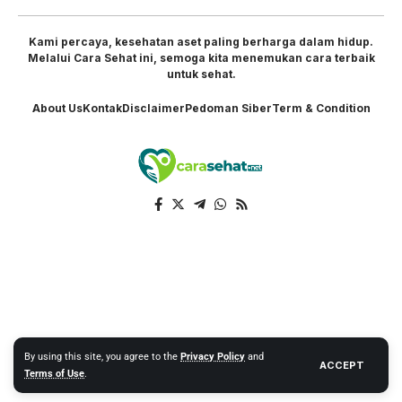
Kami percaya, kesehatan aset paling berharga dalam hidup.
Melalui Cara Sehat ini, semoga kita menemukan cara terbaik
untuk sehat.
About Us
Kontak
Disclaimer
Pedoman Siber
Term & Condition
By using this site, you agree to the
Privacy Policy
and
ACCEPT
Terms of Use
.