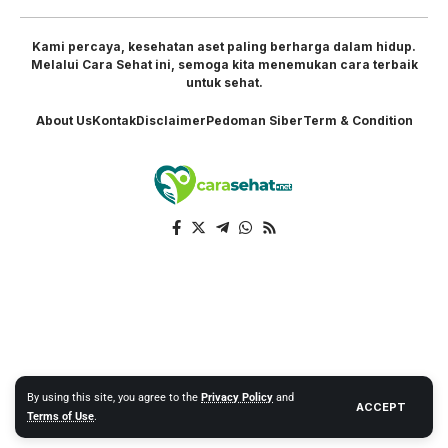
Kami percaya, kesehatan aset paling berharga dalam hidup.
Melalui Cara Sehat ini, semoga kita menemukan cara terbaik
untuk sehat.
About Us
Kontak
Disclaimer
Pedoman Siber
Term & Condition
By using this site, you agree to the
Privacy Policy
and
ACCEPT
Terms of Use
.