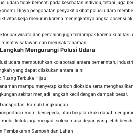
i udara tidak berhenti pada kesehatan individu, tetapi juga b
ekonomi. Biaya pengobatan penyakit akibat polusi udara memb
duktivitas kerja menurun karena meningkatnya angka absensi ak
sektor pariwisata dan pertanian juga terdampak karena kualitas
 minat wisatawan dan merusak tanaman.
Langkah Mengurangi Polusi Udara
usi udara membutuhkan kolaborasi antara pemerintah, industri
ngkah yang dapat dilakukan antara lain:
 Ruang Terbuka Hijau
tanaman mampu menyerap karbon dioksida serta menghasilka
ngkungan sekitar menjadi langkah kecil dengan dampak besar.
Transportasi Ramah Lingkungan
ransportasi umum, bersepeda, atau berjalan kaki dapat mengura
obil listrik juga menjadi solusi masa depan yang lebih bersih
an Pembakaran Sampah dan Lahan