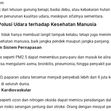
am
 dari letusan gunung berapi, badai debu, atau kebakaran hutan
 penurunan kualitas udara, meskipun sifatnya sementara.
olusi Udara terhadap Kesehatan Manusia
a tidak hanya membuat langit tampak kelabu, tetapi juga meni
sehatan manusia, baik jangka pendek maupun jangka panjang.
an Sistem Pernapasan
lus seperti PM2.5 dapat menembus paru-paru dan masuk ke alira
sa mengalami asma, bronkitis, pneumonia, hingga penyakit paru
, paparan udara tercemar menjadi penyebab lebih dari 4 juta 
 di seluruh dunia.
t Kardiovaskular
 seperti ozon dan nitrogen oksida dapat memicu peradangan d
n risiko serangan jantung dan stroke. Orang dengan riwayat pe