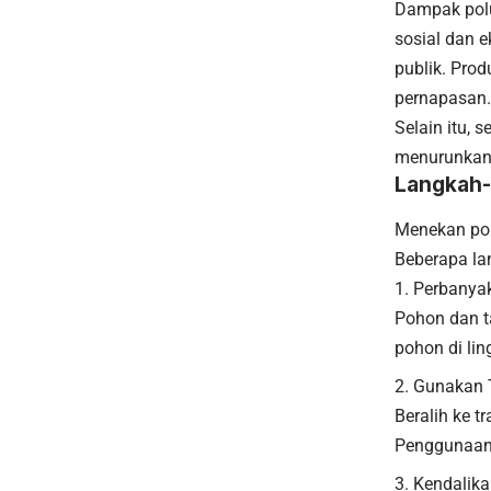
Dampak polus
sosial dan 
publik. Pro
pernapasan.
Selain itu, 
menurunkan
Langkah-
Menekan pol
Beberapa la
Perbanyak
Pohon dan 
pohon di li
Gunakan 
Beralih ke t
Penggunaan m
Kendalik