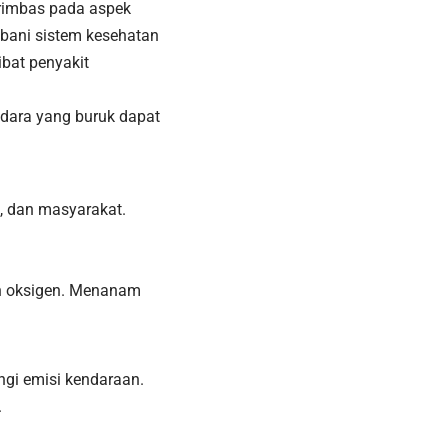
erimbas pada aspek
ebani sistem kesehatan
ibat penyakit
 udara yang buruk dapat
, dan masyarakat.
n oksigen. Menanam
ngi emisi kendaraan.
.