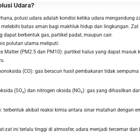
olusi Udara?
rhana, polusi udara adalah kondisi ketika udara mengandung z
 melebihi batas aman bagi makhluk hidup dan lingkungan. Zat 
g dapat berbentuk gas, partikel padat, maupun cair.
is polutan utama meliputi:
ate Matter (PM2.5 dan PM10): partikel halus yang dapat masuk 
ru.
onoksida (CO): gas beracun hasil pembakaran tidak sempurna 
oksida (SO₂) dan nitrogen oksida (NO₂): gas yang dihasilkan d
: terbentuk akibat reaksi kimia antara sinar matahari dengan 
at-zat ini terlalu tinggi di atmosfer, udara menjadi tercemar da