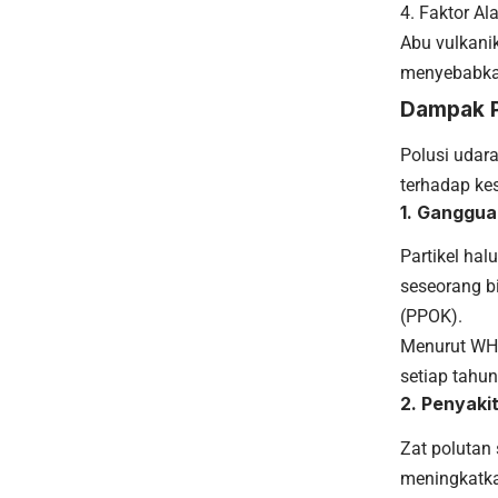
Faktor Al
Abu vulkanik
menyebabkan
Dampak P
Polusi udar
terhadap ke
1. Ganggu
Partikel ha
seseorang bi
(PPOK).
Menurut WHO
setiap tahun
2. Penyaki
Zat polutan
meningkatka