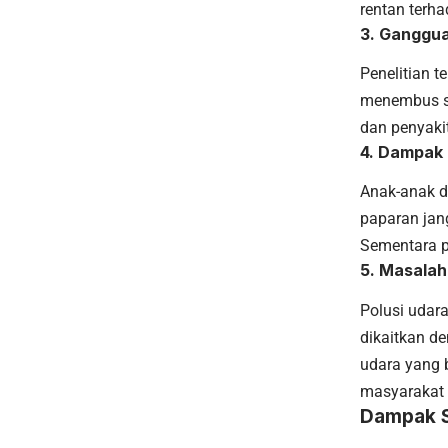
rentan terh
3. Ganggua
Penelitian t
menembus sa
dan penyakit
4. Dampak 
Anak-anak d
paparan jan
Sementara p
5. Masalah
Polusi udar
dikaitkan de
udara yang 
masyarakat 
Dampak S