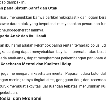
adap dampak ini.
n pada Sistem Saraf dan Otak
erbaru menunjukkan bahwa partikel mikroplastik dan logam bera
war darah-otak, yang berpotensi menyebabkan penurunan fungs
 neurodegeneratif lainnya.
pada Anak dan Ibu Hamil
an ibu hamil adalah kelompok paling rentan terhadap polusi ud
gka panjang dapat menyebabkan bayi lahir prematur atau berat 
ada anak-anak, dapat menghambat perkembangan paru-paru d
 Kesehatan Mental dan Kualitas Hidup
a juga memengaruhi kesehatan mental. Paparan udara kotor da
ngan meningkatnya tingkat stres, gangguan tidur, dan kecemasan
buruk membuat aktivitas luar ruangan terbatas, menurunkan kua
perkotaan.
osial dan Ekonomi