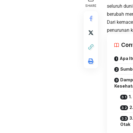
seluruh dun
SHARE
berubah men
Dari kemace
penurunan ku
Con
Apa It
Sumbe
Dampa
Kesehat
1
2
3
Otak