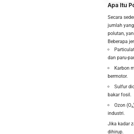
Apa Itu P
Secara sede
jumlah yang
polutan, yan
Beberapa jen
Particul
dan paru-pa
Karbon m
bermotor.
Sulfur di
bakar fosil.
Ozon (O₃)
industri.
Jika kadar z
dihirup.