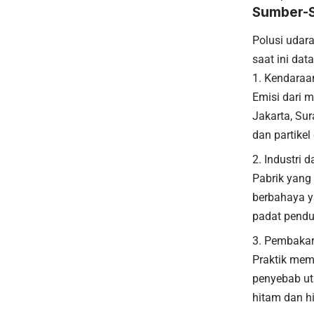
Sumber-S
Polusi udara
saat ini dat
Kendaraa
Emisi dari m
Jakarta, Su
dan partike
Industri d
Pabrik yang
berbahaya y
padat pendu
Pembakar
Praktik me
penyebab ut
hitam dan h