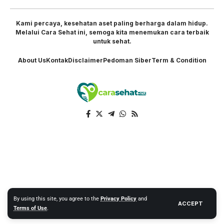
Kami percaya, kesehatan aset paling berharga dalam hidup.
Melalui Cara Sehat ini, semoga kita menemukan cara terbaik
untuk sehat.
About Us
Kontak
Disclaimer
Pedoman Siber
Term & Condition
By using this site, you agree to the
Privacy Policy
and
ACCEPT
Terms of Use
.